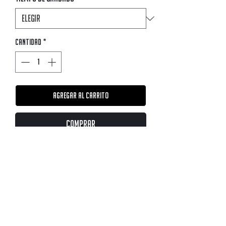
Cantidad
*
Agregar al carrito
Comprar
Un
mate imperial de calabaza inyectado
es
una versión más económica y práctica del
tradicional mate imperial de calabaza
natural. Virola de acero.