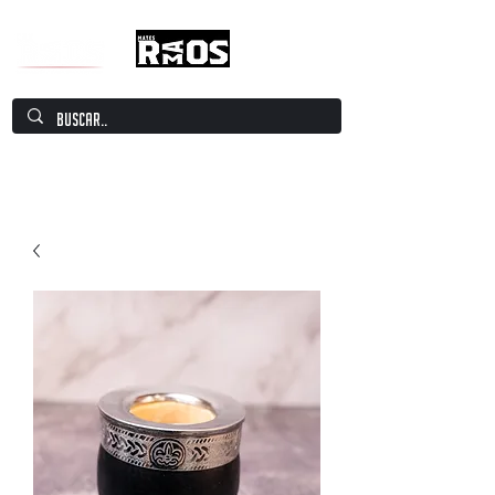
Mate Culture Europe / Mate europeo por
excelencia