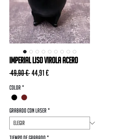
Imperial Liso Virola Acero
Precio
Precio de oferta
 49,90 € 
44,91 €
Color
*
Grabado con Laser
*
Tiempo de Grabado
*