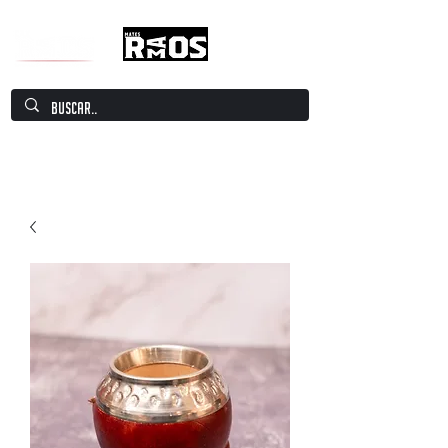
Mate Culture Europe / Mate europeo por
excelencia